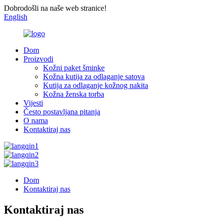
Dobrodošli na naše web stranice!
English
Dom
Proizvodi
Kožni paket šminke
Kožna kutija za odlaganje satova
Kutija za odlaganje kožnog nakita
Kožna ženska torba
Vijesti
Često postavljana pitanja
O nama
Kontaktiraj nas
Dom
Kontaktiraj nas
Kontaktiraj nas