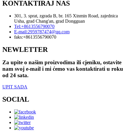
KONTAKTIRAJ NAS
301, 3. sprat, zgrada B, br. 165 Xinmin Road, zajednica
Usha, grad Chang'an, grad Dongguan
Tel:
+8613556790070
E-mail:
2959787474@qq.com
faks:
+8613556790070
NEWLETTER
Za upite o našim proizvodima ili cjeniku, ostavite
nam svoj e-mail i mi ćemo vas kontaktirati u roku
od 24 sata.
UPIT SADA
SOCIAL