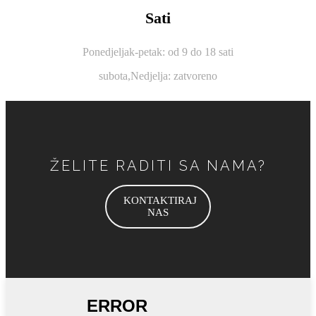
Sati
Ponedjeljak-petak: od 9 do 18 sati
subota,
Nedjelja: zatvoreno
ŽELITE RADITI SA NAMA?
KONTAKTIRAJ
NAS