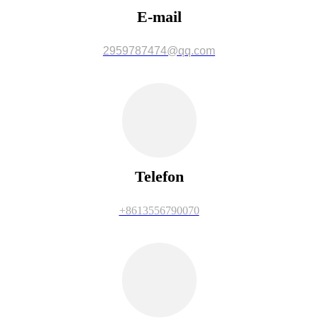
E-mail
2959787474@qq.com
Telefon
+8613556790070