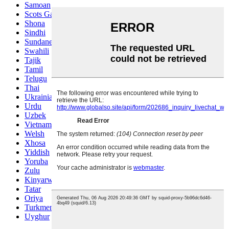
Samoan
Scots Gaelic
Shona
Sindhi
Sundanese
Swahili
Tajik
Tamil
Telugu
Thai
Ukrainian
Urdu
Uzbek
Vietnamese
Welsh
Xhosa
Yiddish
Yoruba
Zulu
Kinyarwanda
Tatar
Oriya
Turkmen
Uyghur