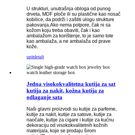
U strukturi, unutrašnja obloga od punog
drveta, MDF ploče ili su plastične kao nosač
kobilice, da podrži i zaštiti ulogu strukture
pakovanja.Ako nema potpore, čak ni sa
kožom koju treba obaviti, čak i kao
ambalažom za korištenje, to je samo tote
kao ambalaža, a ne ambalaža od prave
kože.
upit
detalj
Jedna visokokvalitetna kutija za sat
kutija za nakit, kožna kutija za
odlaganje sata
Naši glavni proizvodi su kutije za parfeme,
kutije za nakit, kutije za satove, kutije za
naočale, kutije za cigare i kutije za kućnu
dekoraciju od visokokvalitetnih kožnih
materijala, koje se prodaju širom