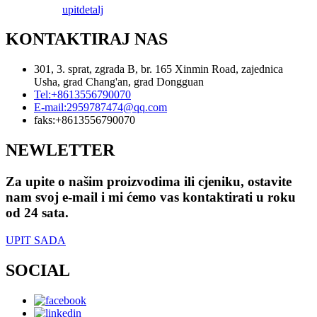
upit
detalj
KONTAKTIRAJ NAS
301, 3. sprat, zgrada B, br. 165 Xinmin Road, zajednica
Usha, grad Chang'an, grad Dongguan
Tel:
+8613556790070
E-mail:
2959787474@qq.com
faks:
+8613556790070
NEWLETTER
Za upite o našim proizvodima ili cjeniku, ostavite
nam svoj e-mail i mi ćemo vas kontaktirati u roku
od 24 sata.
UPIT SADA
SOCIAL