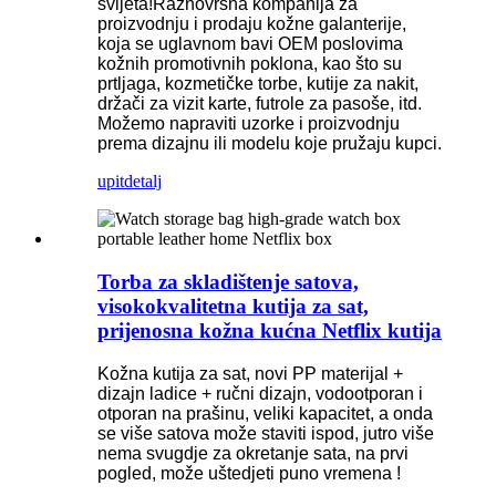
svijeta!Raznovrsna kompanija za
proizvodnju i prodaju kožne galanterije,
koja se uglavnom bavi OEM poslovima
kožnih promotivnih poklona, ​​kao što su
prtljaga, kozmetičke torbe, kutije za nakit,
držači za vizit karte, futrole za pasoše, itd.
Možemo napraviti uzorke i proizvodnju
prema dizajnu ili modelu koje pružaju kupci.
upit
detalj
Torba za skladištenje satova,
visokokvalitetna kutija za sat,
prijenosna kožna kućna Netflix kutija
Kožna kutija za sat, novi PP materijal +
dizajn ladice + ručni dizajn, vodootporan i
otporan na prašinu, veliki kapacitet, a onda
se više satova može staviti ispod, jutro više
nema svugdje za okretanje sata, na prvi
pogled, može uštedjeti puno vremena !