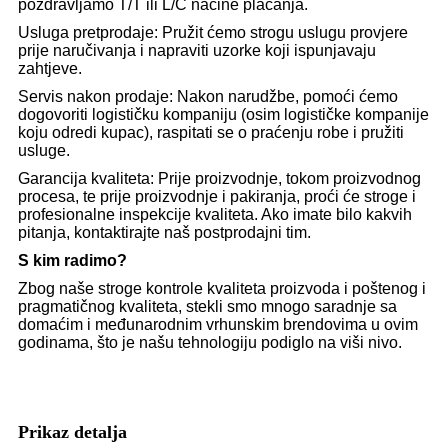
pozdravljamo T/T ili L/C načine plaćanja.
Usluga pretprodaje: Pružit ćemo strogu uslugu provjere
prije naručivanja i napraviti uzorke koji ispunjavaju
zahtjeve.
Servis nakon prodaje: Nakon narudžbe, pomoći ćemo
dogovoriti logističku kompaniju (osim logističke kompanije
koju odredi kupac), raspitati se o praćenju robe i pružiti
usluge.
Garancija kvaliteta: Prije proizvodnje, tokom proizvodnog
procesa, te prije proizvodnje i pakiranja, proći će stroge i
profesionalne inspekcije kvaliteta. Ako imate bilo kakvih
pitanja, kontaktirajte naš postprodajni tim.
S kim radimo?
Zbog naše stroge kontrole kvaliteta proizvoda i poštenog i
pragmatičnog kvaliteta, stekli smo mnogo saradnje sa
domaćim i međunarodnim vrhunskim brendovima u ovim
godinama, što je našu tehnologiju podiglo na viši nivo.
Prikaz detalja