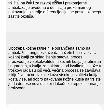
tržišta, pa čak i za razvoj tržišta i prekomjerne
ambalaža je uvedena u definiciju prekomjernog
pakovanja i kriterije diferencijacije, ne postoji koncept
zaštite okoliša.
Upotreba kožne kutije nije ograničena samo na
ambalažu, Longines kaže da možete biti i ovakvi.U
kožnoj kutiji za skladištenje satova, proces
proizvodnje visokokvalitetnih kožnih kutija je rafiniran
i rigorozan, a kutija za pakiranje od kvalitetnije kože u
troškovi rada su još veći, većina procesa se završava
isključivo ručno, iako je koža visokog kvaliteta kutija
košta više, ali dobro pakovanje kožne kutije na tržište
je da donese novi displej i takođe za repozicioniranje
proizvoda.