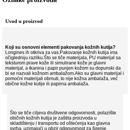
Uvod u proizvod
Koji su osnovni elementi pakovanja kožnih kutija?
Longines ih otkriva za vas.Pakovanje kožnih kutija ima
očigledniju razliku.Što se tiče materijala, PU materijal sa
teksturom prave kože ili simulirane kože je glavni
materijal, a tkanina i papir punjen kožom su dopunski da
bi se nazvali kožnom ambalažom.Ako su glavni materijal i
pomoćni materijali obrnuti, to nije kožna ambalaža, već
obične kožne kutije ili papirna ambalaža.
Što se tiče ciljeva društvene odgovornosti, polazište
običnih kožnih kutija je zaštita proizvoda u
skladištenju i transportu od oštećenja kao glavna
svrha, uzimajući u obzir odgovornost za širenje