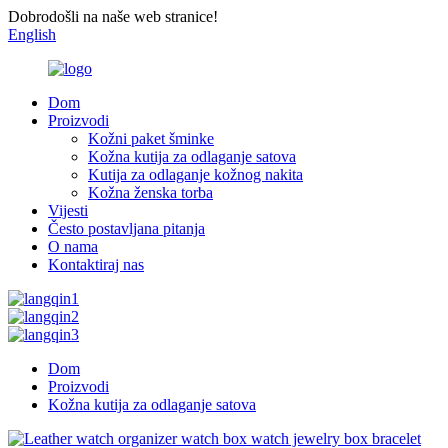
Dobrodošli na naše web stranice!
English
Dom
Proizvodi
Kožni paket šminke
Kožna kutija za odlaganje satova
Kutija za odlaganje kožnog nakita
Kožna ženska torba
Vijesti
Često postavljana pitanja
O nama
Kontaktiraj nas
Dom
Proizvodi
Kožna kutija za odlaganje satova