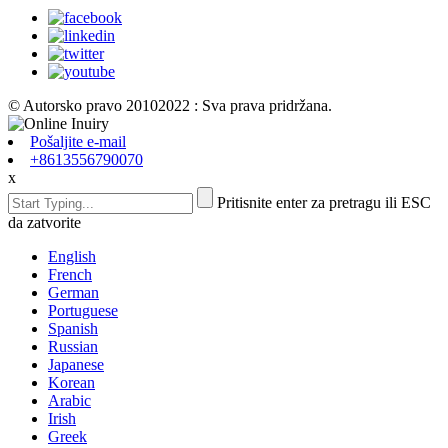
© Autorsko pravo 20102022 : Sva prava pridržana.
Pošaljite e-mail
+8613556790070
x
Pritisnite enter za pretragu ili ESC
da zatvorite
English
French
German
Portuguese
Spanish
Russian
Japanese
Korean
Arabic
Irish
Greek