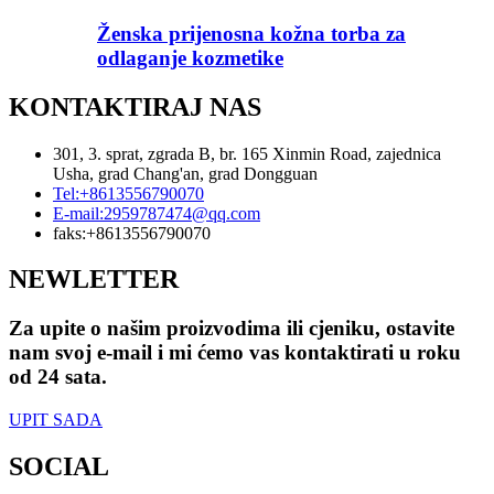
Ženska prijenosna kožna torba za
odlaganje kozmetike
KONTAKTIRAJ NAS
301, 3. sprat, zgrada B, br. 165 Xinmin Road, zajednica
Usha, grad Chang'an, grad Dongguan
Tel:
+8613556790070
E-mail:
2959787474@qq.com
faks:
+8613556790070
NEWLETTER
Za upite o našim proizvodima ili cjeniku, ostavite
nam svoj e-mail i mi ćemo vas kontaktirati u roku
od 24 sata.
UPIT SADA
SOCIAL