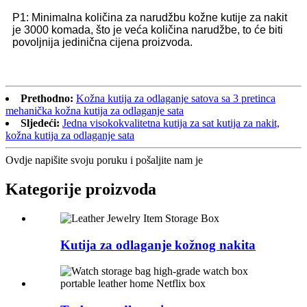
P1: Minimalna količina za narudžbu kožne kutije za nakit
je 3000 komada, što je veća količina narudžbe, to će biti
povoljnija jedinična cijena proizvoda.
Prethodno:
Kožna kutija za odlaganje satova sa 3 pretinca
mehanička kožna kutija za odlaganje sata
Sljedeći:
Jedna visokokvalitetna kutija za sat kutija za nakit,
kožna kutija za odlaganje sata
Ovdje napišite svoju poruku i pošaljite nam je
Kategorije proizvoda
Kutija za odlaganje kožnog nakita