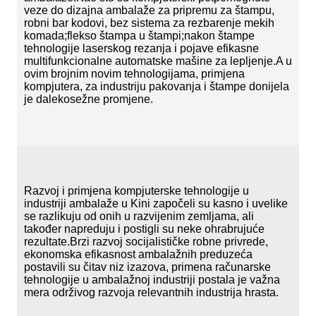
veze do dizajna ambalaže za pripremu za štampu,
robni bar kodovi, bez sistema za rezbarenje mekih
komada;flekso štampa u štampi;nakon štampe
tehnologije laserskog rezanja i pojave efikasne
multifunkcionalne automatske mašine za lepljenje.A u
ovim brojnim novim tehnologijama, primjena
kompjutera, za industriju pakovanja i štampe donijela
je dalekosežne promjene.
Razvoj i primjena kompjuterske tehnologije u
industriji ambalaže u Kini započeli su kasno i uvelike
se razlikuju od onih u razvijenim zemljama, ali
također napreduju i postigli su neke ohrabrujuće
rezultate.Brzi razvoj socijalističke robne privrede,
ekonomska efikasnost ambalažnih preduzeća
postavili su čitav niz izazova, primena računarske
tehnologije u ambalažnoj industriji postala je važna
mera održivog razvoja relevantnih industrija hrasta.