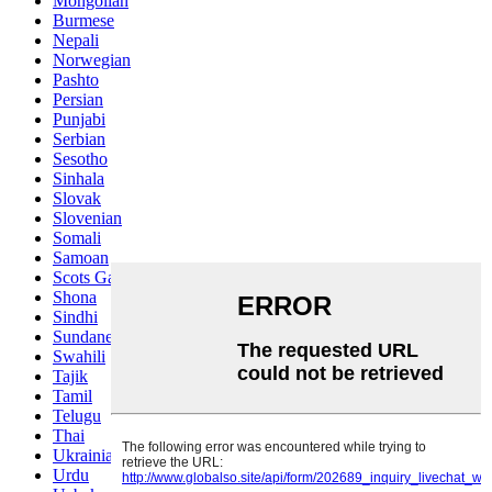
Mongolian
Burmese
Nepali
Norwegian
Pashto
Persian
Punjabi
Serbian
Sesotho
Sinhala
Slovak
Slovenian
Somali
Samoan
Scots Gaelic
Shona
Sindhi
Sundanese
Swahili
Tajik
Tamil
Telugu
Thai
Ukrainian
Urdu