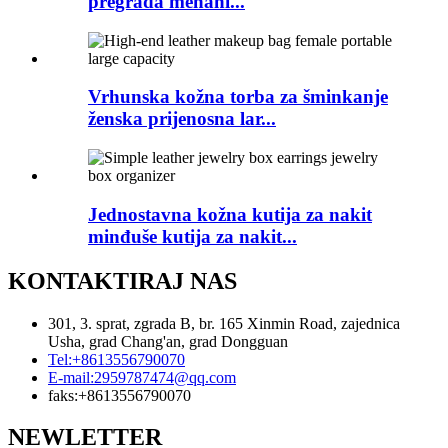
pregrada mehani...
Vrhunska kožna torba za šminkanje
ženska prijenosna lar...
Jednostavna kožna kutija za nakit
minđuše kutija za nakit...
KONTAKTIRAJ NAS
301, 3. sprat, zgrada B, br. 165 Xinmin Road, zajednica
Usha, grad Chang'an, grad Dongguan
Tel:
+8613556790070
E-mail:
2959787474@qq.com
faks:
+8613556790070
NEWLETTER