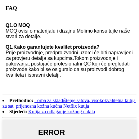
FAQ
Q1.O MOQ
MOQ ovisi o materijalu i dizajnu.Molimo konsultujte naše
stvari za detalje.
Q1.Kako garantujete kvalitet proizvoda?
Prije proizvodnje, predproizvodni uzorci će biti napravljeni
za provjeru detalja sa kupcima.Tokom proizvodnje i
pakovanja, postojaće profesionalni QC koji će pregledati
proizvode kako bi se osiguralo da su proizvodi dobrog
kvaliteta i ispravni detalji.
Prethodno:
Torba za skladištenje satova, visokokvalitetna kutija
za sat, prijenosna kožna kućna Netflix kutija
Sljedeći:
Kutija za odlaganje kožnog nakita