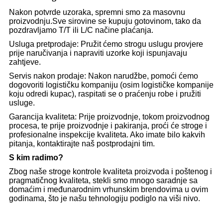
Nakon potvrde uzoraka, spremni smo za masovnu
proizvodnju.Sve sirovine se kupuju gotovinom, tako da
pozdravljamo T/T ili L/C načine plaćanja.
Usluga pretprodaje: Pružit ćemo strogu uslugu provjere
prije naručivanja i napraviti uzorke koji ispunjavaju
zahtjeve.
Servis nakon prodaje: Nakon narudžbe, pomoći ćemo
dogovoriti logističku kompaniju (osim logističke kompanije
koju odredi kupac), raspitati se o praćenju robe i pružiti
usluge.
Garancija kvaliteta: Prije proizvodnje, tokom proizvodnog
procesa, te prije proizvodnje i pakiranja, proći će stroge i
profesionalne inspekcije kvaliteta. Ako imate bilo kakvih
pitanja, kontaktirajte naš postprodajni tim.
S kim radimo?
Zbog naše stroge kontrole kvaliteta proizvoda i poštenog i
pragmatičnog kvaliteta, stekli smo mnogo saradnje sa
domaćim i međunarodnim vrhunskim brendovima u ovim
godinama, što je našu tehnologiju podiglo na viši nivo.