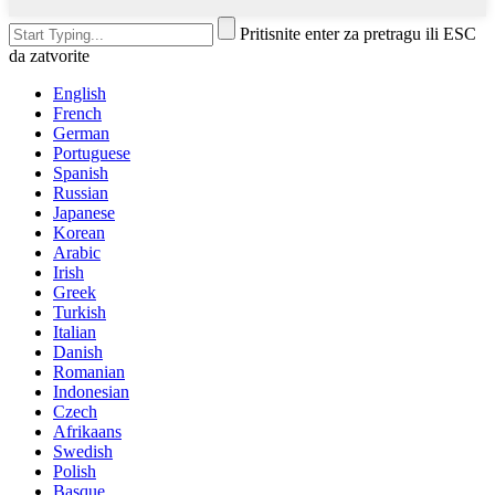
Pritisnite enter za pretragu ili ESC
da zatvorite
English
French
German
Portuguese
Spanish
Russian
Japanese
Korean
Arabic
Irish
Greek
Turkish
Italian
Danish
Romanian
Indonesian
Czech
Afrikaans
Swedish
Polish
Basque