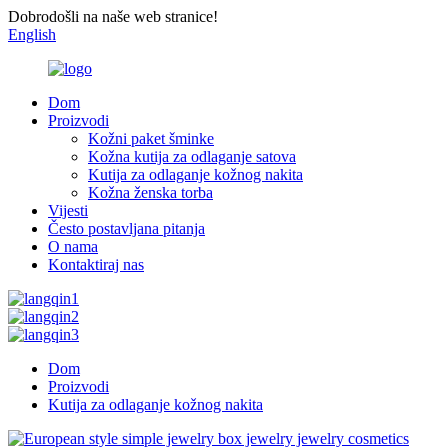
Dobrodošli na naše web stranice!
English
Dom
Proizvodi
Kožni paket šminke
Kožna kutija za odlaganje satova
Kutija za odlaganje kožnog nakita
Kožna ženska torba
Vijesti
Često postavljana pitanja
O nama
Kontaktiraj nas
Dom
Proizvodi
Kutija za odlaganje kožnog nakita