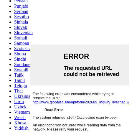
Persian
Punjabi
Serbian
Sesotho
Sinhala
Slovak
Slovenian
Somali
Samoan
Scots Gaelic
Shona
Sindhi
Sundanese
Swahili
Tajik
Tamil
Telugu
Thai
Ukrainian
Urdu
Uzbek
Vietnamese
Welsh
Xhosa
Yiddish