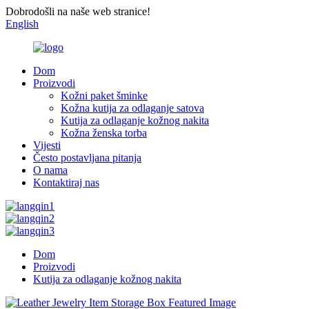
Dobrodošli na naše web stranice!
English
Dom
Proizvodi
Kožni paket šminke
Kožna kutija za odlaganje satova
Kutija za odlaganje kožnog nakita
Kožna ženska torba
Vijesti
Često postavljana pitanja
O nama
Kontaktiraj nas
Dom
Proizvodi
Kutija za odlaganje kožnog nakita