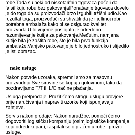
robe.Tada su neki od niskotarifnih trgovaca počeli da
falsifikuju robu bez pakovanja!Ponašanje trgovaca dovelo
je do toga da su proizvođači brzo izgubili tržišni udio.Kao
rezultat toga, proizvođači su shvatili da je i jeftinoj robi
potrebna ambalaža kako bi se osigurao kvalitet
proizvoda.U to vrijeme postojalo je određeno
razumijevanje kutija za pakovanje.Međutim, namjena
kutije bila je zaštita robe, što je bila prva funkcija
ambalaže.Vanjsko pakovanje je bilo jednostruko i slijedilo
je isti obrazac.
naše usluge
Nakon potvrde uzoraka, spremni smo za masovnu
proizvodnju.Sve sirovine se kupuju gotovinom, tako da
pozdravljamo T/T ili L/C načine plaćanja.
Usluga pretprodaje: Pružit ćemo strogu uslugu provjere
prije naručivanja i napraviti uzorke koji ispunjavaju
zahtjeve.
Servis nakon prodaje: Nakon narudžbe, pomoći ćemo
dogovoriti logističku kompaniju (osim logističke kompanije
koju odredi kupac), raspitati se o praćenju robe i pružiti
usluge.