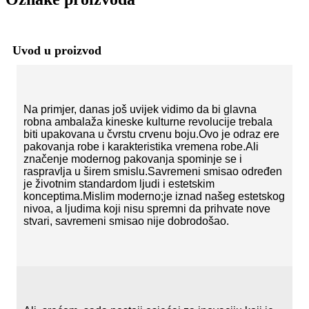
Uvod u proizvod
Na primjer, danas još uvijek vidimo da bi glavna
robna ambalaža kineske kulturne revolucije trebala
biti upakovana u čvrstu crvenu boju.Ovo je odraz ere
pakovanja robe i karakteristika vremena robe.Ali
značenje modernog pakovanja spominje se i
raspravlja u širem smislu.Savremeni smisao određen
je životnim standardom ljudi i estetskim
konceptima.Mislim moderno;je iznad našeg estetskog
nivoa, a ljudima koji nisu spremni da prihvate nove
stvari, savremeni smisao nije dobrodošao.