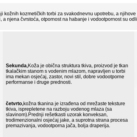
nji kožnih kozmetičkih torbi za svakodnevnu upotrebu, a njihove 
i, a njena čvrstoća, otpornost na habanje i vodootpornost su odli
Sekunda,
Koža je obična struktura tkiva, proizvod je tkan
tkalačkim stanom s vodenim mlazom, napravljen u torbi
ima mekan osjećaj, zastor, novi stil, dobre vodootporne
performanse i druge prednosti.
četvrto,
kožna tkanina je izrađena od mrežaste teksture
tkiva, isprepletene na razboju vodenog mlaza (sa
slavinom).Prednji rešetkasti uzorak konveksan,
trodimenzionalni osjećaj jake, a suprotna strana procesa
premazivanja, vodootporna jača, bolja draperija.