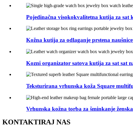
Pojedinačna visokokvalitetna kutija za sat ku
Kožna kutija za odlaganje prstena naušnice 
Kozni organizator satova kutija za sat sat na
Teksturirana vrhunska koža Square multifun
Vrhunska kožna torba za šminkanje ženska p
KONTAKTIRAJ NAS