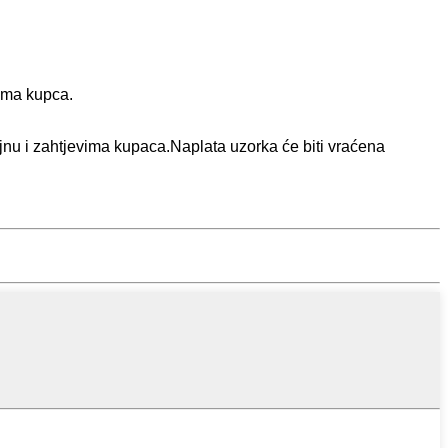
vima kupca.
ajnu i zahtjevima kupaca.Naplata uzorka će biti vraćena