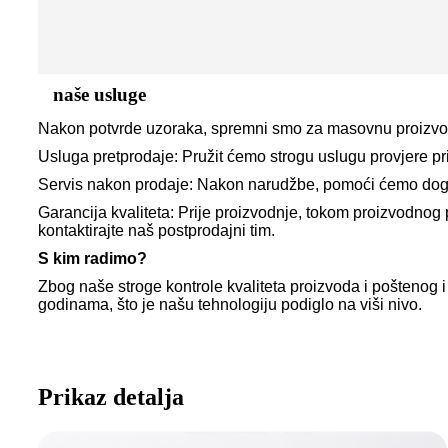
naše usluge
Nakon potvrde uzoraka, spremni smo za masovnu proizvodn
Usluga pretprodaje: Pružit ćemo strogu uslugu provjere prij
Servis nakon prodaje: Nakon narudžbe, pomoći ćemo dogovor
Garancija kvaliteta: Prije proizvodnje, tokom proizvodnog pr
kontaktirajte naš postprodajni tim.
S kim radimo?
Zbog naše stroge kontrole kvaliteta proizvoda i pošteno
godinama, što je našu tehnologiju podiglo na viši nivo.
Prikaz detalja